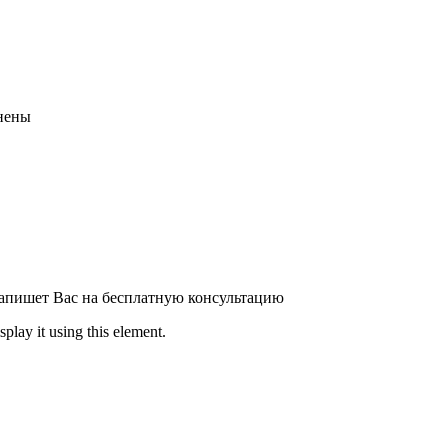
анены
 запишет Вас на бесплатную консультацию
play it using this element.