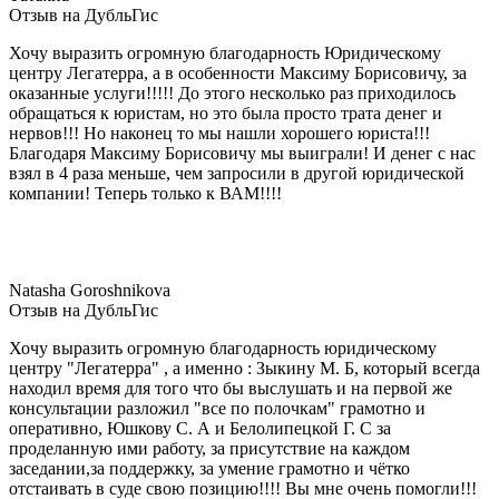
Отзыв на ДубльГис
Хочу выразить огромную благодарность Юридическому
центру Легатерра, а в особенности Максиму Борисовичу, за
оказанные услуги!!!!! До этого несколько раз приходилось
обращаться к юристам, но это была просто трата денег и
нервов!!! Но наконец то мы нашли хорошего юриста!!!
Благодаря Максиму Борисовичу мы выиграли! И денег с нас
взял в 4 раза меньше, чем запросили в другой юридической
компании! Теперь только к ВАМ!!!!
Natasha Goroshnikova
Отзыв на ДубльГис
Хочу выразить огромную благодарность юридическому
центру "Легатерра" , а именно : Зыкину М. Б, который всегда
находил время для того что бы выслушать и на первой же
консультации разложил "все по полочкам" грамотно и
оперативно, Юшкову С. А и Белолипецкой Г. С за
проделанную ими работу, за присутствие на каждом
заседании,за поддержку, за умение грамотно и чётко
отстаивать в суде свою позицию!!!! Вы мне очень помогли!!!