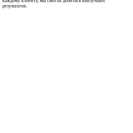
каждому клиенту, мы смогли добиться наилучших
результатов.