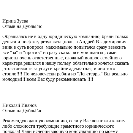
Ирина Зуева
Отзыв на ДубльГис
Обращалась не в одну юридическую компанию, брали только
деньги и по факту результата ,ноль, а Андрей Владимирович
вник в суть вопроса, максимально попытался сразу взвесить
все "за" и "против" и сразу сказал все мои шансы , сами
юристы очень ответственные, сложный вопрос семейного
характера,решился в нашу пользу, обязательно хочется сказать
,что стоимость за услуги крайне адекватная, и оно того
стоило!!!! По человечески ребята из "Легатерры" Вы реально
молодцы!!!!всем Вас буду рекомендовать !!!!
Николай Иванов
Отзыв на ДубльГис
Рекомендую данную компанию, если у Вас возникли какие-
либо сложности требующие грамотного юридического
подхода! Дали исчерпывающую консультацию по моему