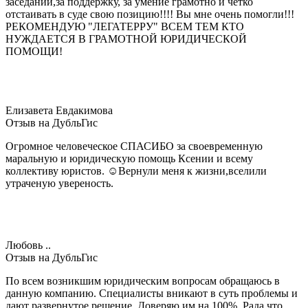
заседании,за поддержку, за умение грамотно и чётко
отстаивать в суде свою позицию!!!! Вы мне очень помогли!!!
РЕКОМЕНДУЮ "ЛЕГАТЕРРУ" ВСЕМ ТЕМ КТО
НУЖДАЕТСЯ В ГРАМОТНОЙ ЮРИДИЧЕСКОЙ
ПОМОЩИ!
Елизавета Евдакимова
Отзыв на ДубльГис
Огромное человеческое СПАСИБО за своевременную
маральную и юридическую помощь Ксении и всему
коллективу юристов. ☺Вернули меня к жизни,вселили
утраченую увереность.
Любовь ..
Отзыв на ДубльГис
По всем возникшим юридическим вопросам обращаюсь в
данную компанию. Специалисты вникают в суть проблемы и
дают развернутое решение. Доверяю им на 100%. Рада что