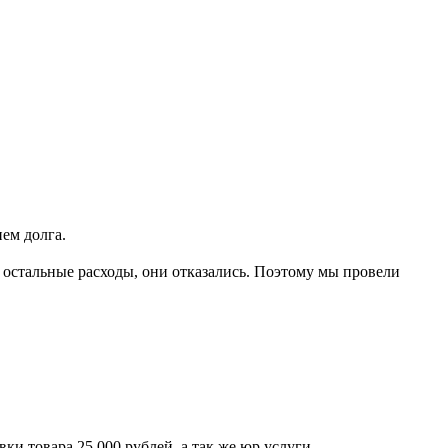
ем долга.
ь остальные расходы, они отказались. Поэтому мы провели
ки товара 25 000 рублей, а так же юр.услуги