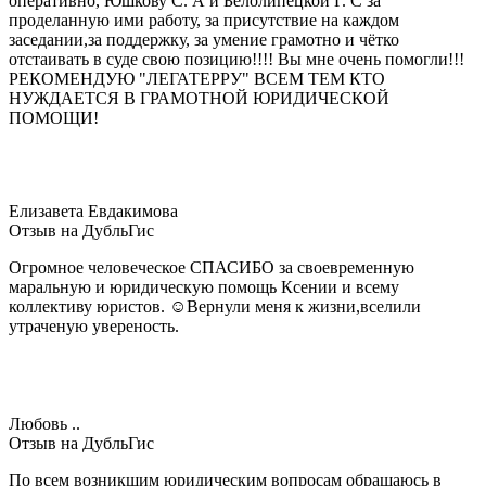
оперативно, Юшкову С. А и Белолипецкой Г. С за
проделанную ими работу, за присутствие на каждом
заседании,за поддержку, за умение грамотно и чётко
отстаивать в суде свою позицию!!!! Вы мне очень помогли!!!
РЕКОМЕНДУЮ "ЛЕГАТЕРРУ" ВСЕМ ТЕМ КТО
НУЖДАЕТСЯ В ГРАМОТНОЙ ЮРИДИЧЕСКОЙ
ПОМОЩИ!
Елизавета Евдакимова
Отзыв на ДубльГис
Огромное человеческое СПАСИБО за своевременную
маральную и юридическую помощь Ксении и всему
коллективу юристов. ☺Вернули меня к жизни,вселили
утраченую увереность.
Любовь ..
Отзыв на ДубльГис
По всем возникшим юридическим вопросам обращаюсь в