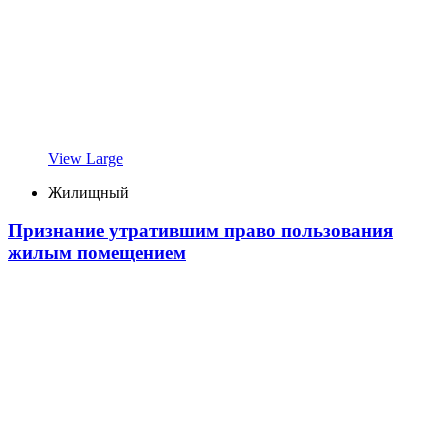
View Large
Жилищный
Признание утратившим право пользования
жилым помещением