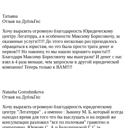
Татьяна
Отзыв на ДубльГис
Хочу выразить огромную благодарность Юридическому
центру Легатерра, а в особенности Максиму Борисовичу, за
оказанные услуги!!!!! До этого несколько раз приходилось
обращаться к юристам, но это была просто трата денег и
нервов!!! Но наконец то мы нашли хорошего юриста!!!
Благодаря Максиму Борисовичу мы выиграли! И денег с нас
взял в 4 раза меньше, чем запросили в другой юридической
компании! Теперь только к ВАМ!!!!
Natasha Goroshnikova
Отзыв на ДубльГис
Хочу выразить огромную благодарность юридическому
центру "Легатерра" , а именно : Зыкину М. Б, который всегда
находил время для того что бы выслушать и на первой же
консультации разложил "все по полочкам" грамотно и
оперативно, Юшкову С. А и Белолипецкой Г. С за