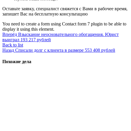
Оставьте заявку, специалист свяжется с Вами в рабочее время,
запишет Вас на бесплатную консультацию
You need to create a form using Contact form 7 plugin to be able to
display it using this element.
Вперёд
Взыскание неосновательного обогащения. Юрист
выиграл 193 217 рублей
Back to list
Назад
Списали долг с клиента в размере 553 408 рублей
Похожие дела